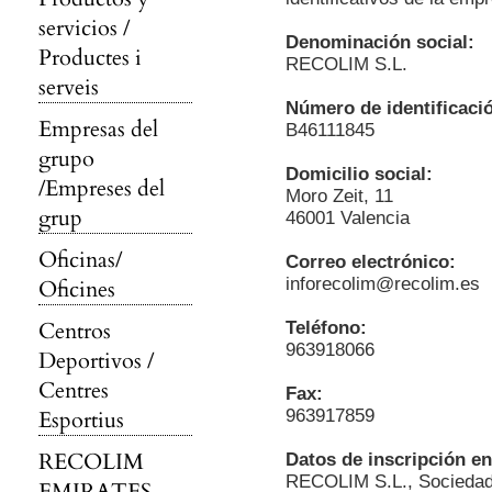
servicios /
Denominación social:
Productes i
RECOLIM S.L.
serveis
Número de identificació
Empresas del
B46111845
grupo
Domicilio social:
/Empreses del
Moro Zeit, 11
grup
46001 Valencia
Oficinas/
Correo electrónico:
inforecolim@recolim.es
Oficines
Centros
Teléfono:
963918066
Deportivos /
Centres
Fax:
Esportius
963917859
RECOLIM
Datos de inscripción en
RECOLIM S.L., Sociedad c
EMIRATES