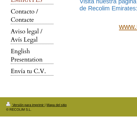
Visita nuestra página
de Recolim Emirates
Contacto /
Contacte
www.
Aviso legal /
Avís Legal
English
Presentation
Envía tu C.V.
Versión para imprimir
|
Mapa del sitio
© RECOLIM S.L.