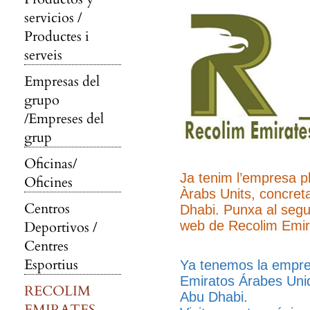
servicios /
Productes i
serveis
Empresas del
grupo
/Empreses del
grup
Oficinas/
Ja tenim l’empresa p
Oficines
Àrabs Units, concret
Centros
Dhabi. Punxa al segue
Deportivos /
web de Recolim Emir
Centres
Esportius
Ya tenemos la empre
Emiratos Árabes Unid
RECOLIM
Abu Dhabi.
EMIRATES